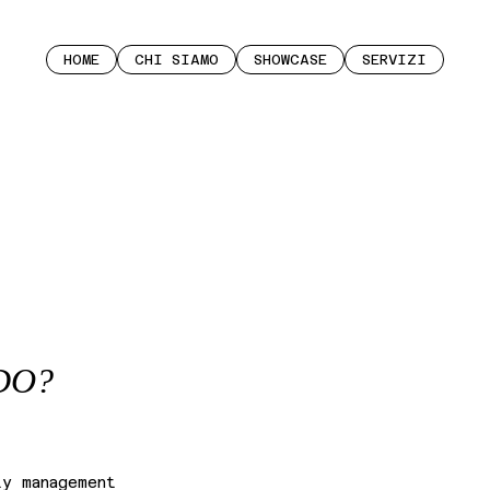
HOME
CHI SIAMO
SHOWCASE
SERVIZI
DO?
ty management