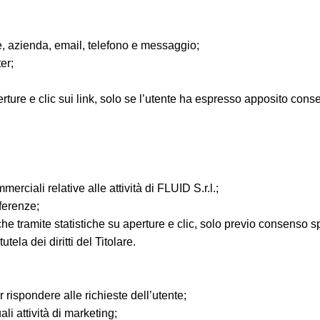
e, azienda, email, telefono e messaggio;
er;
perture e clic sui link, solo se l’utente ha espresso apposito cons
rciali relative alle attività di FLUID S.r.l.;
eferenze;
he tramite statistiche su aperture e clic, solo previo consenso sp
tela dei diritti del Titolare.
 rispondere alle richieste dell’utente;
li attività di marketing;