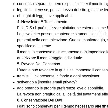
consenso separato, libero e specifico, per il monitorag
legittimo interesse, per sicurezza del sito, gestione tecn
obblighi di legge, ove applicabili.
4. Newsletter E Tracciamento
FLUID S.r.l. può utilizzare piattaforme esterne, come Bre
Le newsletter possono contenere strumenti tecnici che
presenti nella comunicazione. Questo monitoraggio, qu
specifico dell’utente.
Il mancato consenso al tracciamento non impedisce la
autorizzare il monitoraggio individuale.
5. Revoca Del Consenso
L’utente può revocare in qualsiasi momento il consenso
tramite il link presente in fondo a ogni newsletter;
scrivendo a [inserire email privacy];
aggiornando le proprie preferenze, ove disponibile.
La revoca non pregiudica la liceità dei trattamenti eff
6. Conservazione Dei Dati
I dati sono conservati per il tempo necessario alle final